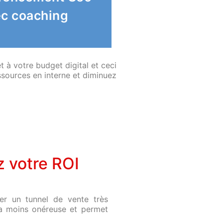
cement naturel vous
c coaching
ultants , experts en
 à votre budget digital et ceci
ssources en interne et diminuez
z votre ROI
er un tunnel de vente très
 la moins onéreuse et permet