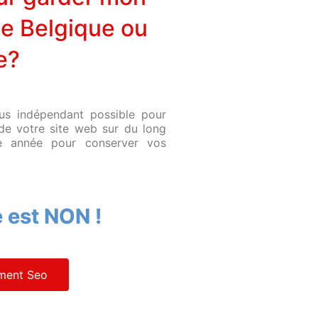
e Belgique ou
e?
lus indépendant possible pour
 de votre site web sur du long
e année pour conserver vos
 est NON !
ement Seo