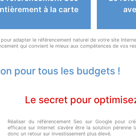
uniquement les opérations Seo
référen
ntièrement à la carte
ave
nos spécialistes d’effectuer
Nos cons
ous choisissez et demandez à
ur adapter le référencement naturel de votre site Internet
rencement qui convient le mieux aux compétences de vos re
ion pour tous les budgets !
Le secret pour optimise
Réaliser du référencement Seo sur Google pour cré
efficace sur Internet s’avère être la solution pérenne
donc un retour sur investissement plus élevé.