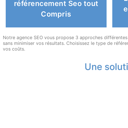
référencement Seo tout
votre stratégie marketing digital
e
Nos experts Seo prennent toute
Compris
V
Notre agence SEO vous propose 3 approches différentes po
sans minimiser vos résultats. Choisissez le type de réfé
vos coûts.
Une solut