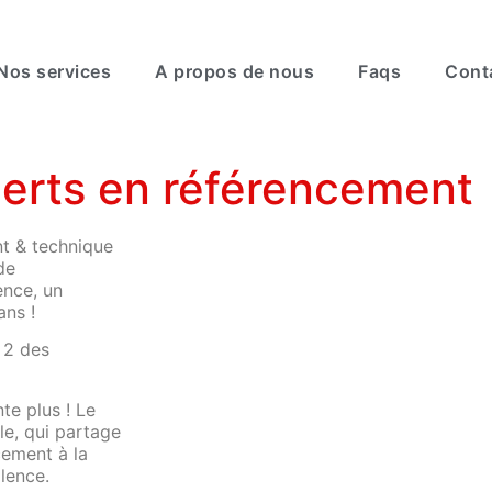
Nos services
A propos de nous
Faqs
Cont
erts en référencement
t & technique
de
ence, un
ans !
 2 des
te plus ! Le
le, qui partage
cement à la
lence.